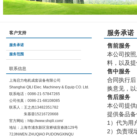
服务承诺
客户支持
售前服务
服务承诺
本公司按照
服务范围
料，以及提
联系信息
售中服务
合同执行后
上海启力电机成套设备有限公司
Shanghai QILI Elec. Machinery & Equip CO. Ltd.
换意见，以
联系电话：0086-21-57847265
售后服务
公司传真：0086-21-68108085
本公司提供
联系人：王之杰13482351782
提供备品备
朱慕蓉15216720668
官方网站：http://www.shqili.com/
1）代为用
地址：上海市浦东新区宣桥镇宣春路129号
2）负责现
72JINWEN ZHUQIAO PUDONGXINQU