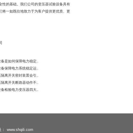
性的基础。我们公司的变压器试验设备具有
们将一如既往地致力于为客户提供更优质、更
司
备是如何保障电力稳定..
备保障电力系统稳定运..
隔离开关密封装置会引..
隔离开关断路器动作不..
备检验电力变压器四大..
址：
www.shqili.com