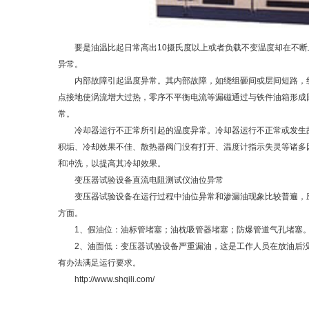
要是油温比起日常高出10摄氏度以上或者负载不变温度却在不断
异常。
内部故障引起温度异常。其内部故障，如绕组砸间或层间短路，线
点接地使涡流增大过热，零序不平衡电流等漏磁通过与铁件油箱形成
常。
冷却器运行不正常所引起的温度异常。冷却器运行不正常或发生故
积垢、冷却效果不佳、散热器阀门没有打开、温度计指示失灵等诸多
和冲洗，以提高其冷却效果。
变压器试验设备直流电阻测试仪油位异常
变压器试验设备在运行过程中油位异常和渗漏油现象比较普遍，应
方面。
1、假油位：油标管堵塞；油枕吸管器堵塞；防爆管道气孔堵塞
2、油面低：变压器试验设备严重漏油，这是工作人员在放油后没
有办法满足运行要求。
http://www.shqili.com/